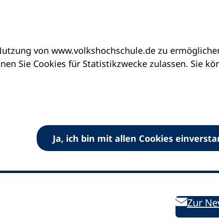
utzung von www.volkshochschule.de zu ermöglichen.
en Sie Cookies für Statistikzwecke zulassen. Sie k
Ja, ich bin mit allen Cookies einverst
V) e.V.
Kontakt
Bleiben 
E-Mail:
info
dvv-vhs
de
Weiterbild
des DVV
Ansprechpersonen
Zur Ne