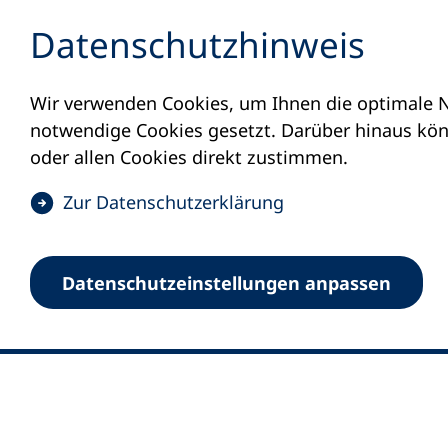
Inhalt anspringen
Datenschutz­hinweis
Wir verwenden Cookies, um Ihnen die optimale N
notwendige Cookies gesetzt. Darüber hinaus könn
oder allen Cookies direkt zustimmen.
(
Zur Datenschutz­erklärung
Ö
0
Merkliste
f
Datenschutz­einstellungen anpassen
Deutscher Volkshochschul-Verband (DV
f
Fußzeile
n
E-Mail-Adresse
Standort Bonn
e
Königswinterer Straße 552 b
t
53227 Bonn
i
n
Standort Berlin
e