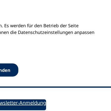
 Es werden für den Betrieb der Seite
önnen die Datenschutz­einstellungen anpassen
Werkzeuge
anden
Sie informiert!
ung aktuell – Der bildungspolitische Newsletter
wsletter-Anmeldung