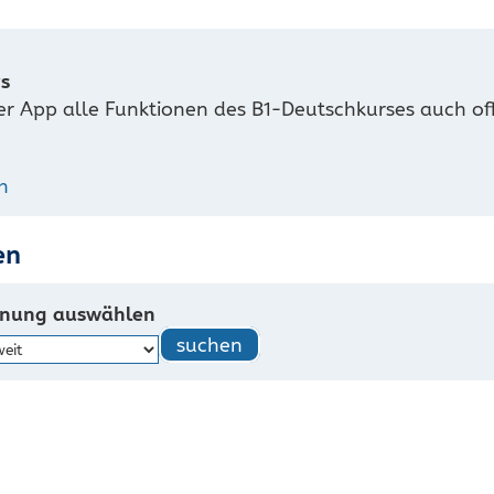
s
er App alle Funktionen des B1-Deutschkurses auch o
h
en
rnung auswählen
suchen